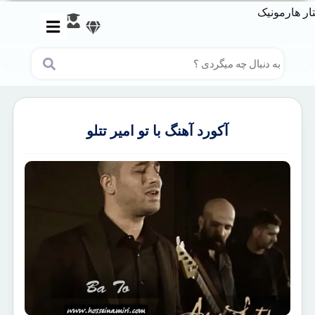
آکورد آهنگ با تو امیر تتلو