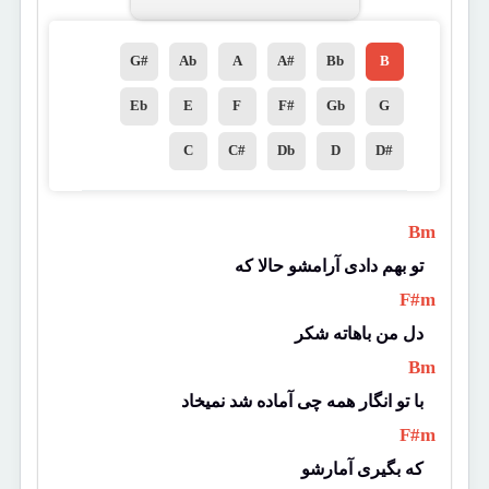
G#
Ab
A
A#
Bb
B
Eb
E
F
F#
Gb
G
C
C#
Db
D
D#
 Bm 
تو بهم دادی آرامشو حالا که
 F#m 
دل من باهاته شکر
 Bm 
با تو انگار همه چی آماده شد نمیخاد
 F#m 
که بگیری آمارشو