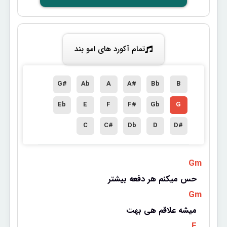
تمام آکورد های امو بند
G#
Ab
A
A#
Bb
B
Eb
E
F
F#
Gb
G
C
C#
Db
D
D#
 Gm 
حس میکنم هر دفعه بیشتر
 Gm 
میشه علاقم هی بهت
 F 