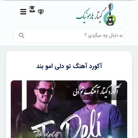
آکورد آهنگ تو دلی امو بند