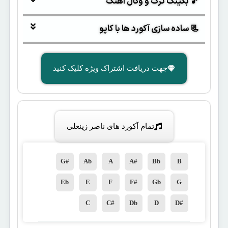
🎵 بکینگ ترک و وکال آهنگ
📃 ساده سازی آکورد ها با کاپو
جهت دریافت اشتراک ویژه کلیک کنید
تمام آکورد های ناصر زینعلی
G#
Ab
A
A#
Bb
B
Eb
E
F
F#
Gb
G
C
C#
Db
D
D#