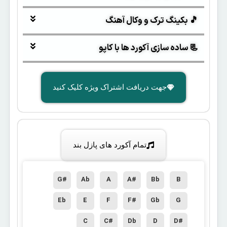
🎵 بکینگ ترک و وکال آهنگ
📃 ساده سازی آکورد ها با کاپو
جهت دریافت اشتراک ویژه کلیک کنید
تمام آکورد های پازل بند
G#
Ab
A
A#
Bb
B
Eb
E
F
F#
Gb
G
C
C#
Db
D
D#