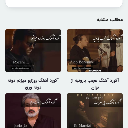
مطالب مشابه
آکورد آهنگ عجب بارونیه از
آکورد آهنگ روزارو میزنم دونه
نوان
دونه ورق