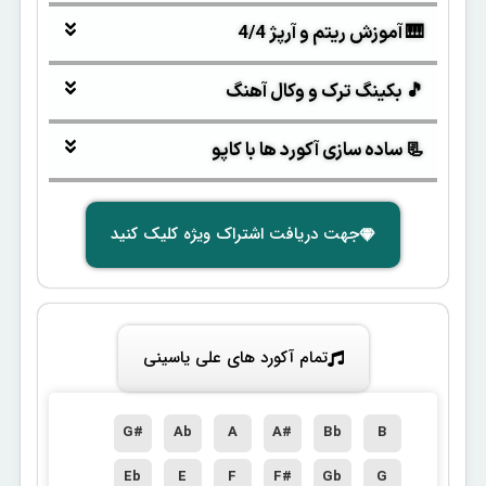
🎹 آموزش ریتم و آرپژ 4/4
🎵 بکینگ ترک و وکال آهنگ
📃 ساده سازی آکورد ها با کاپو
جهت دریافت اشتراک ویژه کلیک کنید
تمام آکورد های علی یاسینی
G#
Ab
A
A#
Bb
B
Eb
E
F
F#
Gb
G