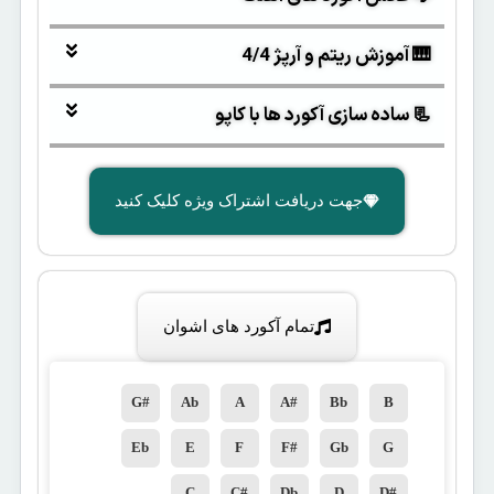
🎹 آموزش ریتم و آرپژ 4/4
📃 ساده سازی آکورد ها با کاپو
جهت دریافت اشتراک ویژه کلیک کنید
تمام آکورد های اشوان
G#
Ab
A
A#
Bb
B
Eb
E
F
F#
Gb
G
C
C#
Db
D
D#