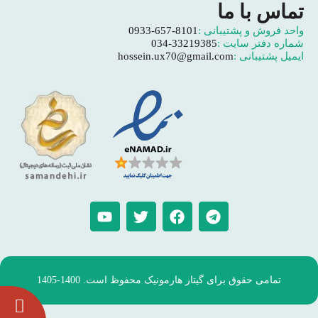
تماس با ما
واحد فروش و پشتیبانی :
0933-657-8101
شماره دفتر سایت :
034-33219385
ایمیل پشتیبانی :
hossein.ux70@gmail.com
تمامی حقوق برای گیتار هارمونیک محفوظ است. 1400-1405