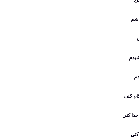
 شم
ن
شیدم
دم
ام کنی
دا کنی
کنی