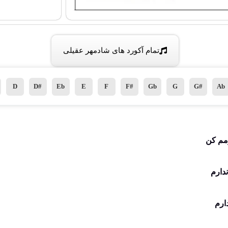
تمام آکورد های شادمهر عقیلی
D
D#
Eb
E
F
F#
Gb
G
G#
Ab
مم کن
دارم
ارم