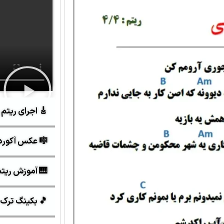
🎸 اجرای ریتم 
🎼 عکس آکورد
🎹 آموزش ریتم و 
🎵 بکینگ ترک 