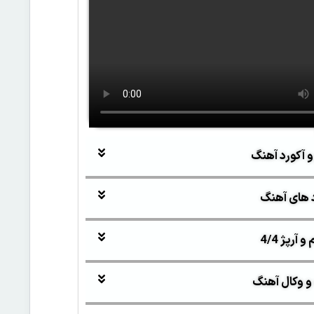
و آکورد آهنگ
 های آهنگ
آرپژ 4/4
و وکال آهنگ