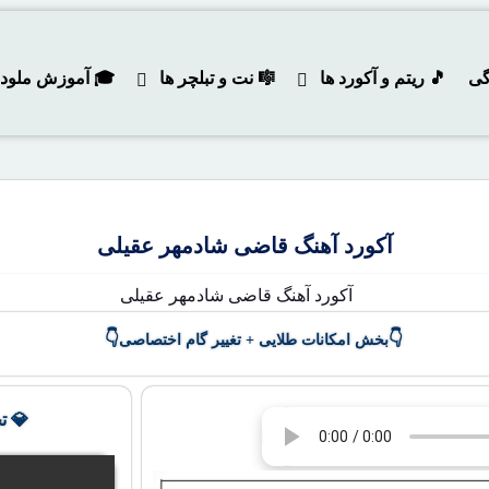
گی
🎵 ریتم و آکورد ها
🎼 نت و تبلچر ها
🎓 آموزش ملودی و
آکورد آهنگ قاضی شادمهر عقیلی
👇
👇
بخش امکانات طلایی + تغییر گام اختصاصی
💎 ت