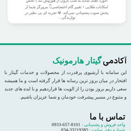
آکورد آهنگ شاید یه شب بارون از هوروش بند 👇بخش
امکانات طلایی + تغییر گام اختصاصی👇 مرورگر شما از
پخش صوت پشتیبانی نمی‌کند. 💎 تجربه ای بی نظیر در
نوازندگی…
آکادمی
گیتار هارمونیک
این سامانه با آرشیوی پرقدرت از محصولات و خدمات گیتار با
افتخار در میان بروز ترین رسانه ها قرار گرفته است و ما همیشه
سعی داریم بروز بودن را از الویت ها قراردهیم و با ایده های جدید
و متنوع در مسیر پیشرفت خودمان و شما عزیزان باشیم.
تماس با ما
واحد فروش و پشتیبانی :
0933-657-8101
شماره دفتر سایت :
034-33219385