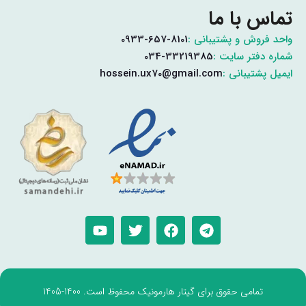
تماس با ما
واحد فروش و پشتیبانی :
0933-657-8101
شماره دفتر سایت :
034-33219385
ایمیل پشتیبانی :
hossein.ux70@gmail.com
تمامی حقوق برای گیتار هارمونیک محفوظ است. 1400-1405