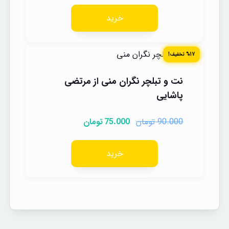
خرید
%17 تخفیف!
نت و تبلچر نگران منی از مرتضی
پاشایی
تومان
تومان
75.000
90.000
خرید