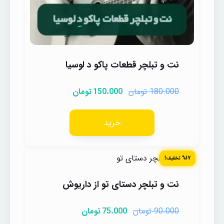
نت و تبلچر قطعات پاکو د لوسیا
تومان
تومان
150.000
180.000
خرید
%17 تخفیف!
نت و تبلچر دستای تو از داریوش
تومان
تومان
75.000
90.000