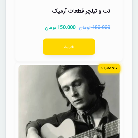
نت و تبلچر قطعات آرمیک
تومان
تومان
150.000
180.000
خرید
%17 تخفیف!