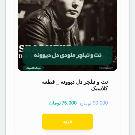
نت و تبلچر دل دیوونه _ قطعه
کلاسیک
تومان
75.000
90.000
تومان
خرید