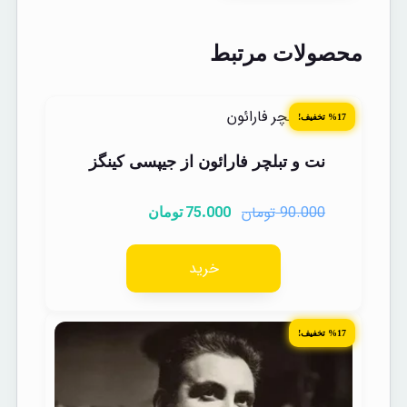
محصولات مرتبط
%17 تخفیف!
نت و تبلچر فارائون از جیپسی کینگز
تومان
75.000
90.000
تومان
خرید
%17 تخفیف!