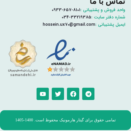
تماس با ما
واحد فروش و پشتیبانی :
0933-657-8101
شماره دفتر سایت :
034-33219385
ایمیل پشتیبانی :
hossein.ux70@gmail.com
تمامی حقوق برای گیتار هارمونیک محفوظ است. 1400-1405