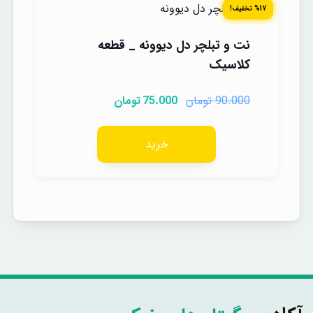
%17 تخفیف!
نت و تبلچر دل دیوونه _ قطعه
کلاسیک
تومان
تومان
75.000
90.000
خرید