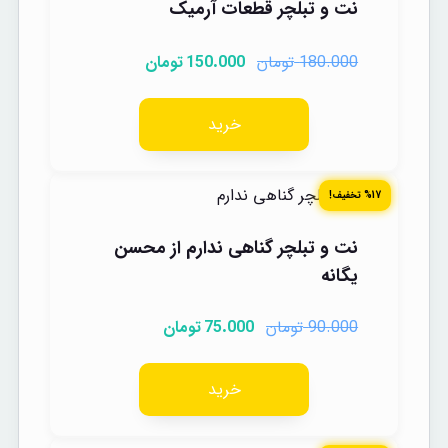
نت و تبلچر قطعات آرمیک
تومان
تومان
150.000
180.000
خرید
%17 تخفیف!
نت و تبلچر گناهی ندارم از محسن
یگانه
تومان
تومان
75.000
90.000
خرید