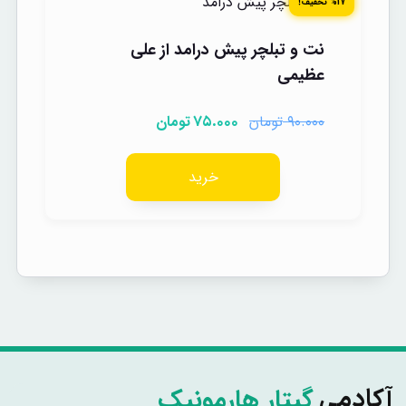
%17 تخفیف!
نت و تبلچر پیش درامد از علی
عظیمی
تومان
تومان
۷۵.۰۰۰
۹۰.۰۰۰
خرید
گیتار هارمونیک
آکادمی