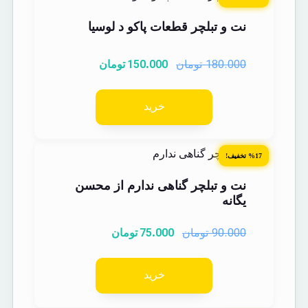
نت و تبلچر قطعات پاکو د لوسیا
150.000
180.000
تومان
تومان
خرید
%17 تخفیف!
نت و تبلچر گناهی ندارم از محسن
یگانه
75.000
90.000
تومان
تومان
خرید