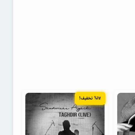
%17 تخفیف!