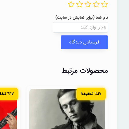
محصولات مرتبط
%17 تخفیف!
%17 تخفیف!