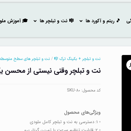
گی
🎵 ریتم و آکورد ها
🎼 نت و تبلچر ها
🎓 آموزش ملودی
/
نت و تبلچر + بکینگ ترک 🎼
نت و تبلچر های سطح متوسطه
نت و تبلچر وقتی نیستی از محسن یگ
کد محصول:
SKU-80
ویژگی‌های محصول
1:
دسترسی به نت‌ و تبلچر کامل ملودی
2:
قابلیت تنظیم سرعت با تمرین گیتار پرو