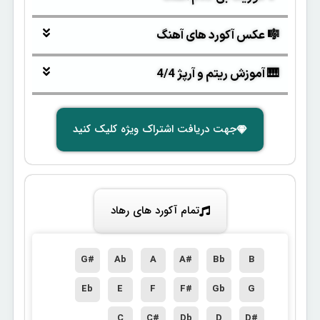
🎼 عکس آکورد های آهنگ
🎹 آموزش ریتم و آرپژ 4/4
جهت دریافت اشتراک ویژه کلیک کنید
تمام آکورد های رهاد
G#
Ab
A
A#
Bb
B
Eb
E
F
F#
Gb
G
C
C#
Db
D
D#