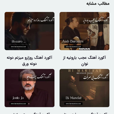
مطالب مشابه
آکورد آهنگ عجب بارونیه از
آکورد آهنگ روزارو میزنم دونه
نوان
دونه ورق