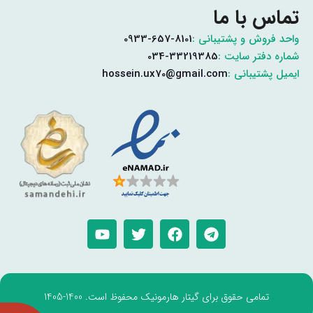
تماس با ما
واحد فروش و پشتیبانی :
0933-657-8101
شماره دفتر سایت :
034-33219385
ایمیل پشتیبانی :
hossein.ux70@gmail.com
تمامی حقوق برای گیتار هارمونیک محفوظ است. 1400-1405