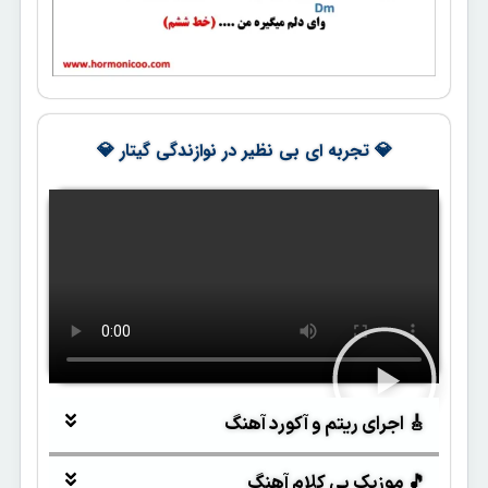
💎 تجربه ای بی نظیر در نوازندگی گیتار 💎
🎸 اجرای ریتم و آکورد آهنگ
🎵 موزیک بی کلام آهنگ