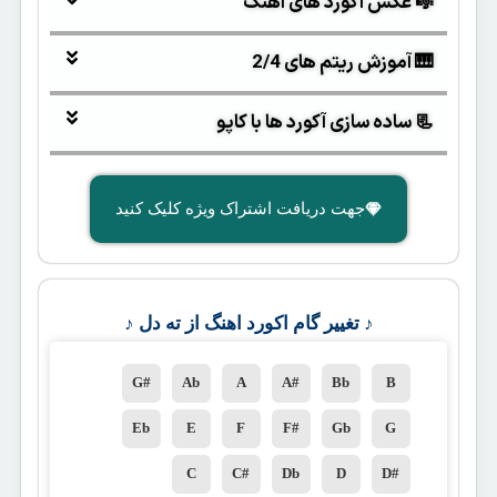
🎼 عکس آکورد های آهنگ
🎹 آموزش ریتم های 2/4
📃 ساده سازی آکورد ها با کاپو
جهت دریافت اشتراک ویژه کلیک کنید
♪ تغییر گام اکورد اهنگ از ته دل ♪
G#
Ab
A
A#
Bb
B
Eb
E
F
F#
Gb
G
C
C#
Db
D
D#