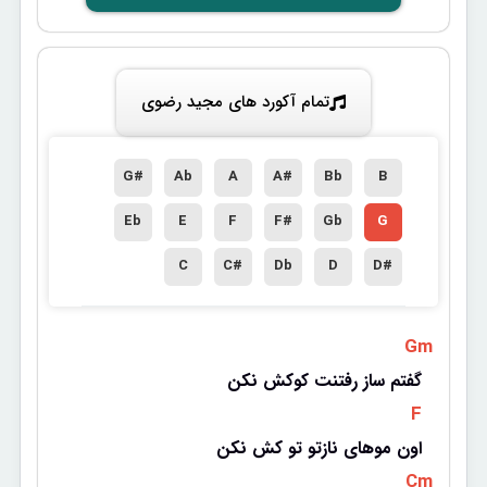
تمام آکورد های مجید رضوی
G#
Ab
A
A#
Bb
B
Eb
E
F
F#
Gb
G
C
C#
Db
D
D#
 Gm 
گفتم ساز رفتنت کوکش نکن
 F 
اون موهای نازتو تو کش نکن
 Cm 