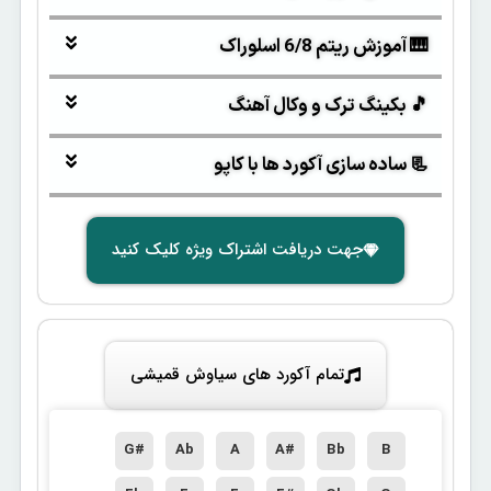
🎹 آموزش ریتم 6/8 اسلوراک
🎵 بکینگ ترک و وکال آهنگ
📃 ساده سازی آکورد ها با کاپو
جهت دریافت اشتراک ویژه کلیک کنید
تمام آکورد های سیاوش قمیشی
G#
Ab
A
A#
Bb
B