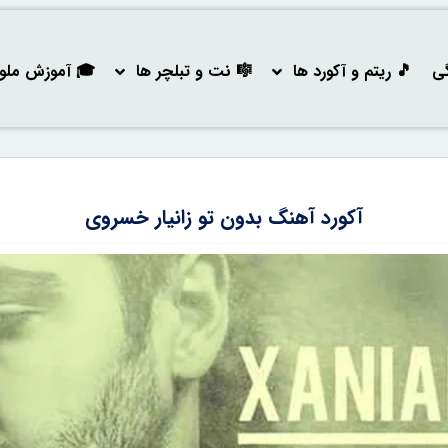
گی
🎵 ریتم و آکورد ها
🎼 نت و تبلچر ها
🎓 آموزش ملودی
آکورد آهنگ بدون تو زانیار خسروی