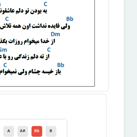
A
A#
Bb
B