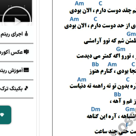
🎸 اجرای ریتم 
🎼 عکس آکورد
🎹 آموزش ریتم و 
🎵 بکینگ ترک 