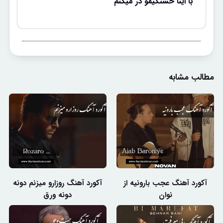
با اینا خستگیمو در میکنم
مطالب مشابه
آکورد آهنگ عجب بارونیه از
آکورد آهنگ روزارو میزنم دونه
نوان
دونه ورق