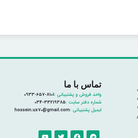
تماس با ما
واحد فروش و پشتیبانی :
0933-657-8101
شماره دفتر سایت :
034-33219385
ایمیل پشتیبانی :
hossein.ux70@gmail.com