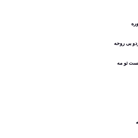
ره
دو بی روحه
یست تو مه