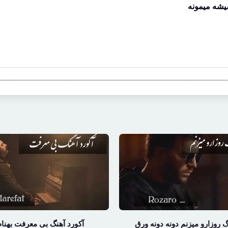
شه میمونه
گ روزارو میزنم دونه دونه ورق
آکورد آهنگ بی معرفت بهنام