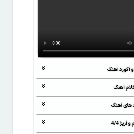
و آکورد آهنگ
لام آهنگ
 های آهنگ
آرپژ 4/4