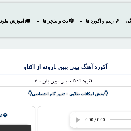
گی
🎵 ریتم و آکورد ها
🎼 نت و تبلچر ها
🎓 آموزش ملودی و
آکورد آهنگ بیبی ببین بارونه از اکتاو
👇
👇
بخش امکانات طلایی + تغییر گام اختصاصی
💎 ت