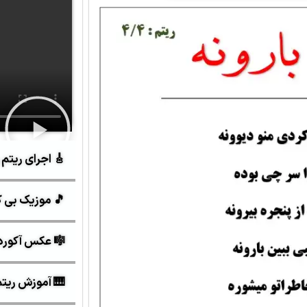
🎸 اجرای ریتم 
🎵 موزیک بی ک
🎼 عکس آکورد
🎹 آموزش ریتم و 