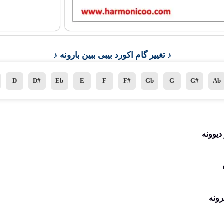
♪ تغییر گام اکورد بیبی ببین بارونه ♪
D
D#
Eb
E
F
F#
Gb
G
G#
Ab
دیوونه
رونه