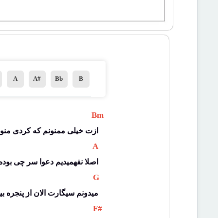
A
A#
Bb
B
 Bm 
ازت خیلی ممنونم که کردی منو 
 A 
اصلا نفهمیدیم دعوا سر چی بوده
 G 
میدونم سیگارت الان از پنجره بی
 F# 