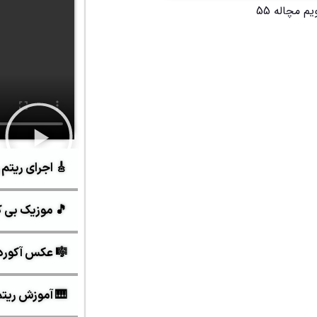
🎸 اجرای ریتم 
🎵 موزیک بی ک
🎼 عکس آکورد
🎹 آموزش ریتم ه