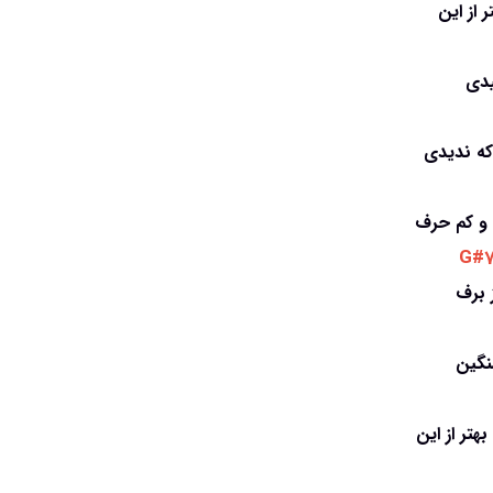
 از این
یدی
که ندیدی
م و کم حرف
 G#7
ز برف
سنگین
تر از این