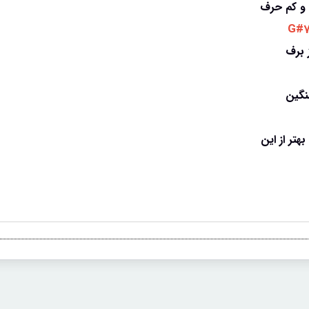
م و کم حرف
 G#7
ز برف
سنگین
تر از این