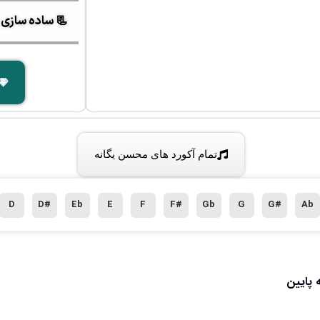
📃 ساده سازی آک
تمام آکورد های محسن یگانه
D
D#
Eb
E
F
F#
Gb
G
G#
Ab
 پایین