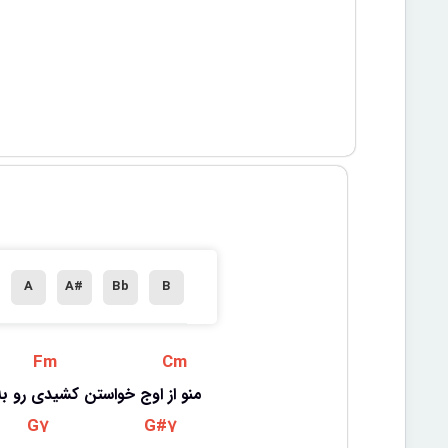
A
A#
Bb
B
 Fm 
 Cm 
منو از اوج خواستن کشیدی رو به
 G7 
 G#7 