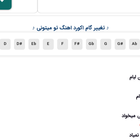
♪ تغییر گام اکورد اهنگ تو میتونی ♪
D
D#
Eb
E
F
F#
Gb
G
G#
Ab
لبام
م
 میخواد
میاد