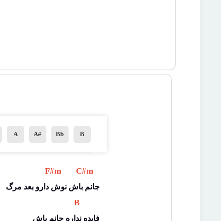
A
A#
Bb
B
 F#m 
 C#m 
جانم باش نوش دارو بعد مرگ
 B 
فایده نداره جانم باش