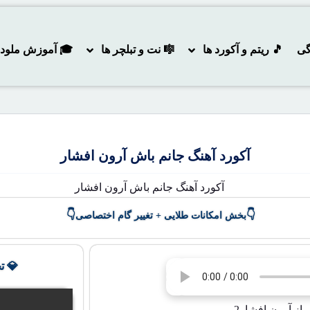
گی
🎵 ریتم و آکورد ها
🎼 نت و تبلچر ها
🎓 آموزش ملودی و
آکورد آهنگ جانم باش آرون افشار
👇
👇
بخش امکانات طلایی + تغییر گام اختصاصی
💎 ت