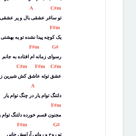
 A 
 C#m 
تو ساغر عشقی بال و پر عشقی
 F#m 
یک کوچه پیدا نشده تو یه بهشتی
 F#m 
 G# 
رسوای زمانه ام افتاده به جانم
 C#m 
 F#m 
 C#m 
عشق توئه عاشق کش شیرین زب
 A 
دلتنگ توام یار در چنگ توام یار
 F#m 
مجنون قسم خورده دلتنگ توام ی
 F#m 
 G# 
تو روح و روانی آرامش جانی