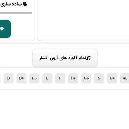
📃 ساده سازی آک
تمام آکورد های آرون افشار
D
D#
Eb
E
F
F#
Gb
G
G#
Ab