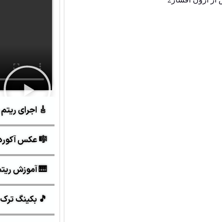
🎸 اجرای ریتم 
🎼 عکس آکورد
🎹 آموزش ریتم 6/8 ش
🎵 بکینگ ترک 