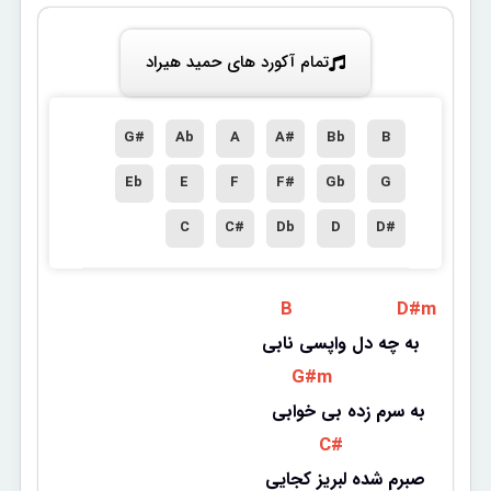
تمام آکورد های حمید هیراد
G#
Ab
A
A#
Bb
B
Eb
E
F
F#
Gb
G
C
C#
Db
D
D#
 B 
 D#m 
به چه دل واپسی نابی 
 G#m 
به سرم زده بی خوابی
 C# 
صبرم شده لبریز کجایی