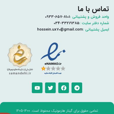
تماس با ما
واحد فروش و پشتیبانی :
0933-657-8101
شماره دفتر سایت :
034-33219385
ایمیل پشتیبانی :
hossein.ux70@gmail.com
تمامی حقوق برای گیتار هارمونیک محفوظ است. 1400-1405