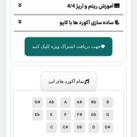
🎹 آموزش ریتم و آرپژ 4/4
📃 ساده سازی آکورد ها با کاپو
جهت دریافت اشتراک ویژه کلیک کنید
تمام آکورد های ابی
G#
Ab
A
A#
Bb
B
Eb
E
F
F#
Gb
G
C
C#
Db
D
D#