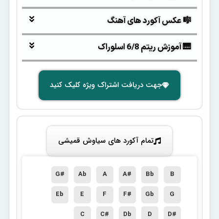
🎼 عکس آکورد های آهنگ
🎹 آموزش ریتم 6/8 اسلوراک
جهت دریافت اشتراک ویژه کلیک کنید
تمام آکورد های سیاوش قمیشی
G#
Ab
A
A#
Bb
B
Eb
E
F
F#
Gb
G
C
C#
Db
D
D#