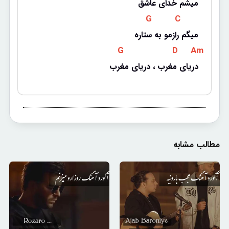
میشم خدای عاشق
 G 
 C 
میگم رازمو به ستاره
 G 
 D 
 Am 
دریای مغرب ، دریای مغرب
مطالب مشابه