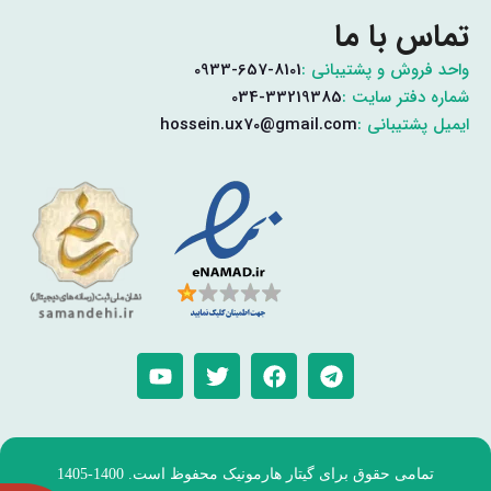
تماس با ما
واحد فروش و پشتیبانی :
0933-657-8101
شماره دفتر سایت :
034-33219385
ایمیل پشتیبانی :
hossein.ux70@gmail.com
تمامی حقوق برای گیتار هارمونیک محفوظ است. 1400-1405