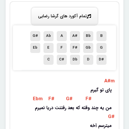
تمام آکورد های گرشا رضایی
G#
Ab
A
A#
Bb
B
Eb
E
F
F#
Gb
G
C
C#
Db
D
D#
 A#m 
پای تو گیرم
 Ebm 
 F# 
 G# 
 F# 
من یه چند وقته که بعد رفتنت دریا نمیرم
 G# 
میترسم آخه