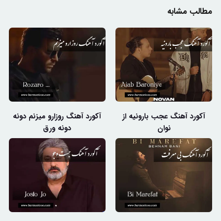
مطالب مشابه
آکورد آهنگ عجب بارونیه از
آکورد آهنگ روزارو میزنم دونه
نوان
دونه ورق