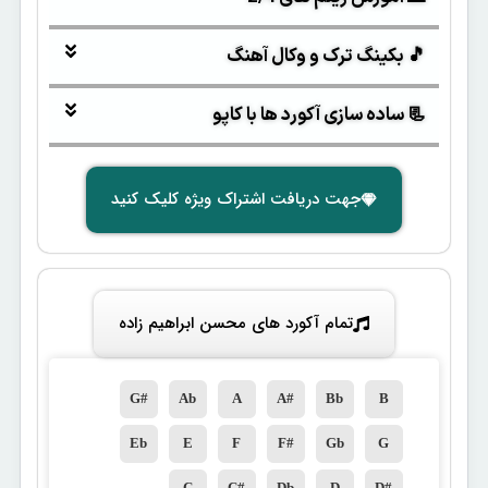
🎵 بکینگ ترک و وکال آهنگ
📃 ساده سازی آکورد ها با کاپو
جهت دریافت اشتراک ویژه کلیک کنید
تمام آکورد های محسن ابراهیم زاده
G#
Ab
A
A#
Bb
B
Eb
E
F
F#
Gb
G
C
C#
Db
D
D#