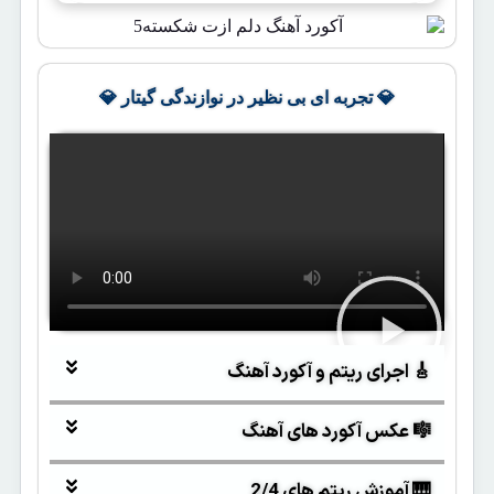
💎 تجربه ای بی نظیر در نوازندگی گیتار 💎
🎸 اجرای ریتم و آکورد آهنگ
🎼 عکس آکورد های آهنگ
🎹 آموزش ریتم های 2/4