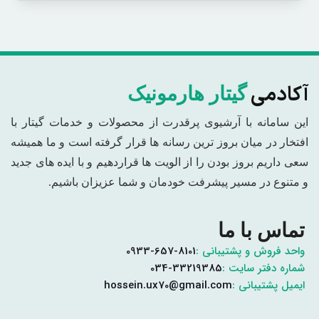
آکادمی
گیتار هارمونیک
این سامانه با آرشیوی پرقدرت از محصولات و خدمات گیتار با
افتخار در میان بروز ترین رسانه ها قرار گرفته است و ما همیشه
سعی داریم بروز بودن را از الویت ها قراردهیم و با ایده های جدید
و متنوع در مسیر پیشرفت خودمان و شما عزیزان باشیم.
تماس با ما
واحد فروش و پشتیبانی :
0933-657-8101
شماره دفتر سایت :
034-33219385
ایمیل پشتیبانی :
hossein.ux70@gmail.com