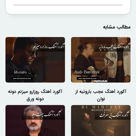
مطالب مشابه
آکورد آهنگ عجب بارونیه از
آکورد آهنگ روزارو میزنم دونه
نوان
دونه ورق