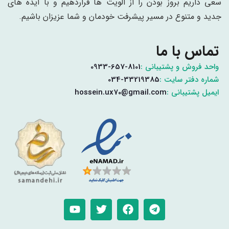
سعی داریم بروز بودن را از الویت ها قراردهیم و با ایده های
جدید و متنوع در مسیر پیشرفت خودمان و شما عزیزان باشیم.
تماس با ما
واحد فروش و پشتیبانی :
0933-657-8101
شماره دفتر سایت :
034-33219385
ایمیل پشتیبانی :
hossein.ux70@gmail.com