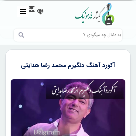
آکورد آهنگ دلگیرم محمد رضا هدایتی