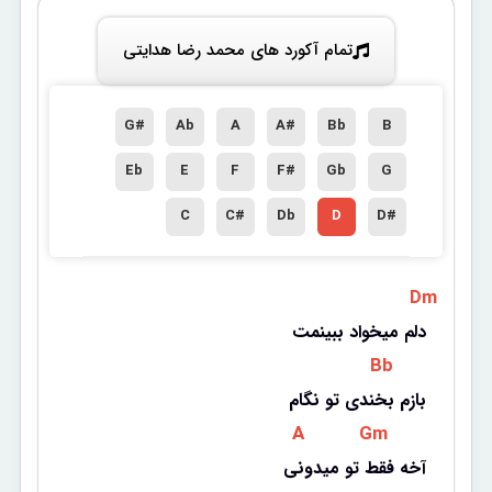
تمام آکورد های محمد رضا هدایتی
G#
Ab
A
A#
Bb
B
Eb
E
F
F#
Gb
G
C
C#
Db
D
D#
 Dm 
دلم میخواد ببینمت
 Bb 
بازم بخندی تو نگام
 A 
 Gm 
آخه فقط تو میدونی