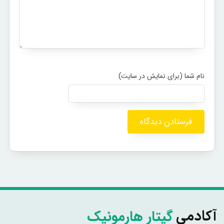
گیتار هارمونیک
آکادمی