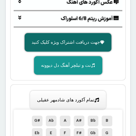
🎼 عکس آکورد های آهنگ
🎹 آموزش ریتم 6/8 اسلوراک
جهت دریافت اشتراک ویژه کلیک کنید
نت و تبلچر آهنگ دل دیوونه
تمام آکورد های شادمهر عقیلی
G#
Ab
A
A#
Bb
B
Eb
E
F
F#
Gb
G