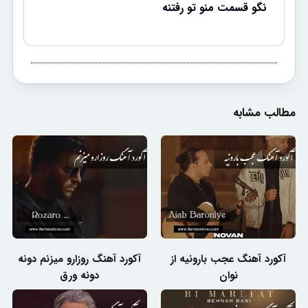
نگو قسمت منو تو رفتنه
مطالب مشابه
آکورد آهنگ عجب بارونیه از
آکورد آهنگ روزارو میزنم دونه
نوان
دونه ورق