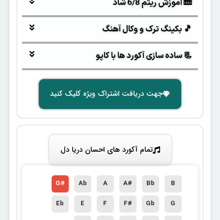
🎹 آموزش ریتم 6/8 شاد
🎵 بکینگ ترک و وکال آهنگ
📃 ساده سازی آکورد ها با کاپو
جهت دریافت اشتراک ویژه کلیک کنید
تمام آکورد های احسان دریا دل
G#
Ab
A
A#
Bb
B
Eb
E
F
F#
Gb
G