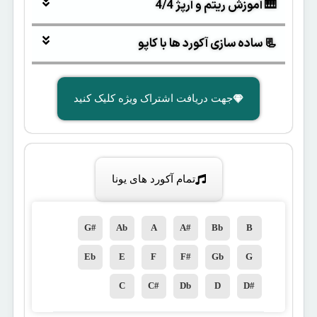
🎹 آموزش ریتم و آرپژ 4/4
📃 ساده سازی آکورد ها با کاپو
جهت دریافت اشتراک ویژه کلیک کنید
تمام آکورد های یونا
G#
Ab
A
A#
Bb
B
Eb
E
F
F#
Gb
G
C
C#
Db
D
D#