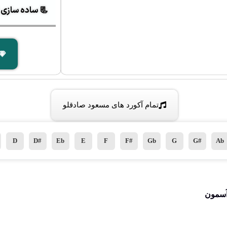
📃 ساده سازی آک
تمام آکورد های مسعود صادقلو
D
D#
Eb
E
F
F#
Gb
G
G#
Ab