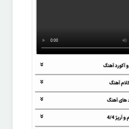
و آکورد آهنگ
لام آهنگ
 های آهنگ
آرپژ 4/4