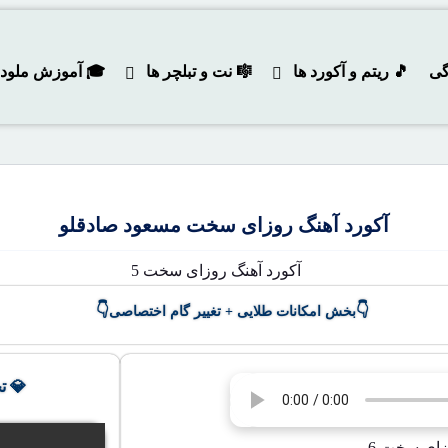
گی
🎵 ریتم و آکورد ها
🎼 نت و تبلچر ها
🎓 آموزش ملودی و
آکورد آهنگ روزای سخت مسعود صادقلو
👇
👇
بخش امکانات طلایی + تغییر گام اختصاصی
💎 ت