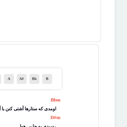
A
A#
Bb
B
 Bbm 
اومدی که ستارها آشتی کنن با آسمون 
 D#m 
رسیدی یه جا بی هوا 