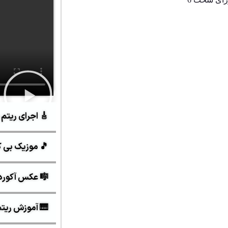
🎸 اجرای ریتم 
🎵 موزیک بی ک
🎼 عکس آکورد
🎹 آموزش ریتم و 