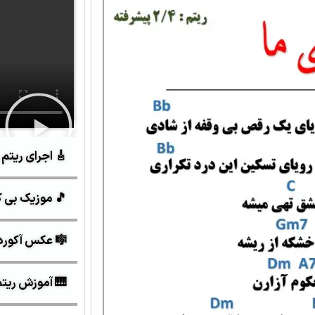
🎸 اجرای ریتم 
🎵 موزیک بی ک
🎼 عکس آکورد
🎹 آموزش ریتم ه