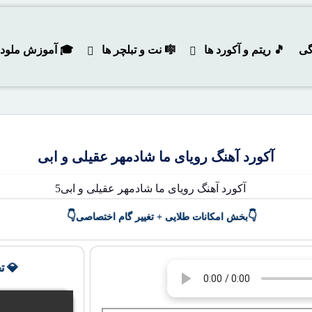
گی
🎵 ریتم و آکورد ها
🎼 نت و تبلچر ها
🎓 آموزش ملودی و
آکورد آهنگ رویای ما شادمهر عقیلی و ابی
👇
👇
بخش امکانات طلایی + تغییر گام اختصاصی
💎 ت