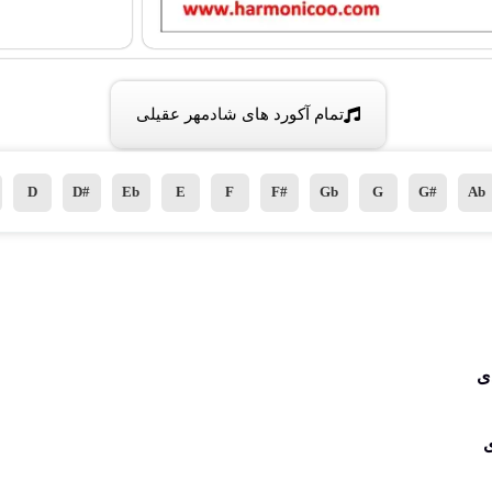
تمام آکورد های شادمهر عقیلی
D
D#
Eb
E
F
F#
Gb
G
G#
Ab
ی
ی