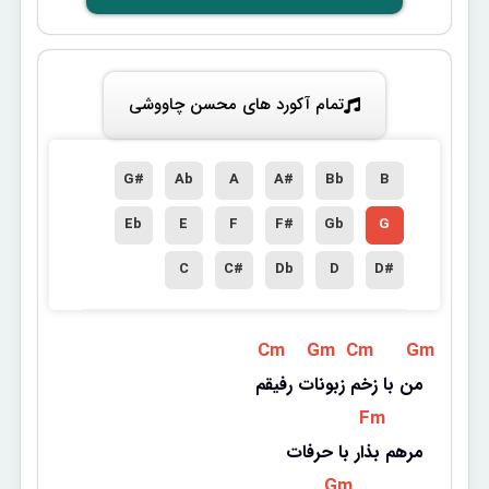
تمام آکورد های محسن چاووشی
G#
Ab
A
A#
Bb
B
Eb
E
F
F#
Gb
G
C
C#
Db
D
D#
 Cm 
 Gm 
 Cm 
 Gm 
من با زخم زبونات رفیقم
 Fm 
مرهم بذار با حرفات
 Gm 