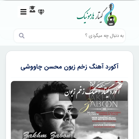
آکورد آهنگ زخم زبون محسن چاووشی