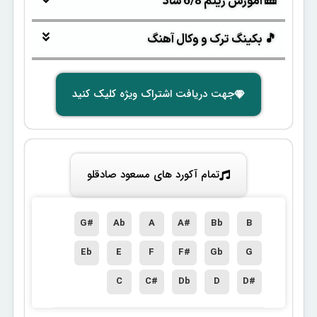
🎹 آموزش ریتم 6/8 شاد
🎵 بکینگ ترک و وکال آهنگ
جهت دریافت اشتراک ویژه کلیک کنید
تمام آکورد های مسعود صادقلو
G#
Ab
A
A#
Bb
B
Eb
E
F
F#
Gb
G
C
C#
Db
D
D#