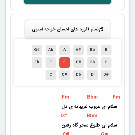
تمام آکورد های احسان خواجه امیری
G#
Ab
A
A#
Bb
B
Eb
E
F
F#
Gb
G
C
C#
Db
D
D#
 Fm 
 Bbm 
 Fm 
سلام ای غروب غریبانه ی دل
 D# 
 Bbm 
سلام ای طلوع سحر گاه رفتن
 C# 
 G# 