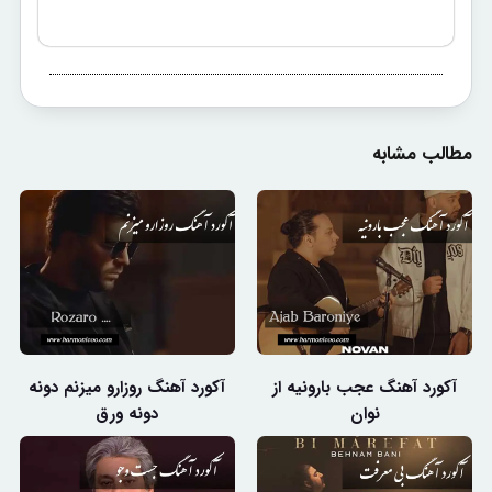
مطالب مشابه
آکورد آهنگ عجب بارونیه از
آکورد آهنگ روزارو میزنم دونه
نوان
دونه ورق