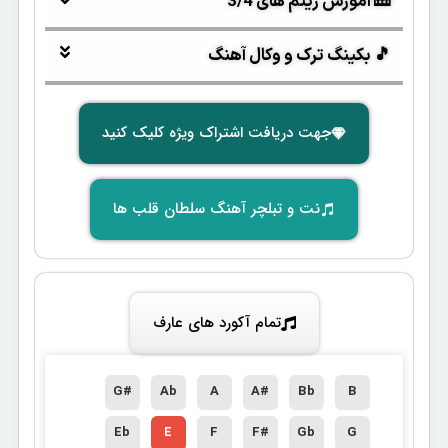
🎹 آموزش ریتم های 3/4
🎵 بکینگ ترک و وکال آهنگ
جهت دریافت اشتراک ویژه کلیک کنید
نت و تبلچر آهنگ سلطان قلب ها
تمام آکورد های عارف
G#
Ab
A
A#
Bb
B
Eb
E
F
F#
Gb
G