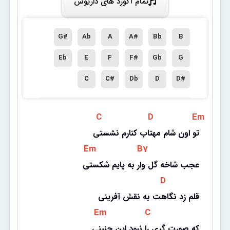
تمام آکورد های داریوش
G#
Ab
A
A#
Bb
B
Eb
E
F
F#
Gb
G
C
C#
Db
D
D#
 C 
 D 
 Em 
تو اون شام مهتاب کنارم نشستی
 Em 
 B7 
عجب شاخه گل وار به پایم شکستی
 D 
قلم زد نگاهت به نقش آفرینی
 Em 
 C 
که صورت گری را نبود این چنینی