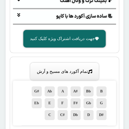
🎵 بکینگ ترک و وکال آهنگ
📃 ساده سازی آکورد ها با کاپو
جهت دریافت اشتراک ویژه کلیک کنید
تمام آکورد های مسیح و آرش
G#
Ab
A
A#
Bb
B
Eb
E
F
F#
Gb
G
C
C#
Db
D
D#