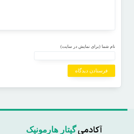
آکادمی
گیتار هارمونیک