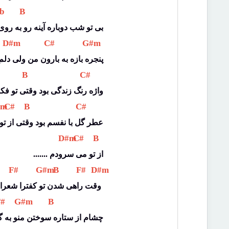
b 
 B 
بی تو شب دوباره آینه رو به رو
 D#m 
 C# 
 G#m 
پنجره بازه به بارون من ولی دلم
 B 
 C# 
واژه رنگ زندگی بود وقتی تو فکر
#m 
 C# 
 B 
 C# 
عطر گل با نفسم بود وقتی از ت
 D#m 
 C# 
 B 
....... از تو می سرودم
 F# 
 G#m 
 B 
 F# 
 D#m 
وقت راهی شدن تو کفترا شعرامو بردن 
F# 
 G#m 
 B 
چشام از ستاره سوختن منو به 