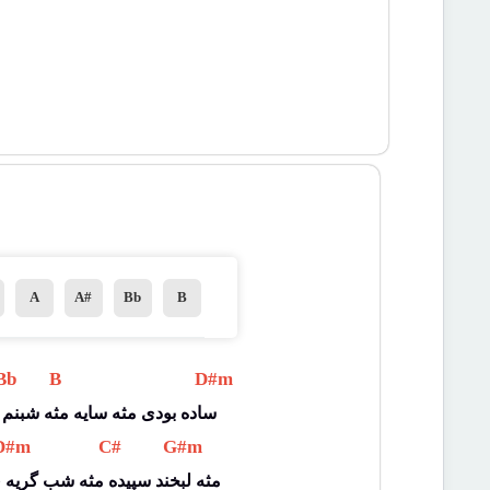
A
A#
Bb
B
Bb 
 B 
 D#m 
ساده بودی مثه سایه مثه شبنم رو شقایق 
D#m 
 C# 
 G#m 
مثه لبخند سپیده مثه شب گریه