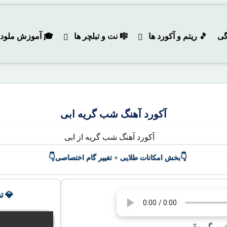
گی
🎵 ریتم و آکورد ها
🎼 نت و تبلچر ها
🎓 آموزش ملودی و
آکورد آهنگ شب گریه ابی
👇
👇
بخش امکانات طلایی + تغییر گام اختصاصی
💎 ت