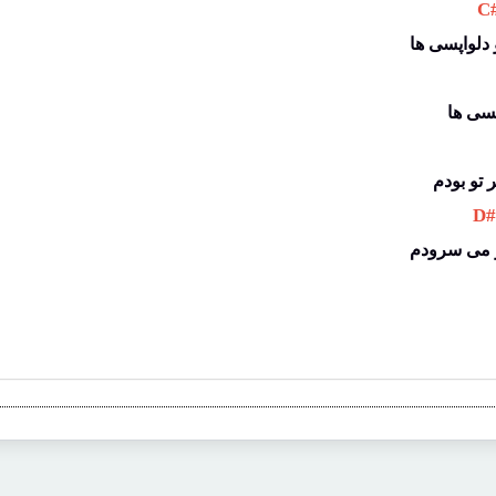
 C
دلواپسی ها
سی ها
 تو بودم
 D
و می سرودم