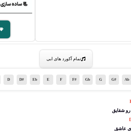
📃 ساده سازی آک
تمام آکورد های ابی
D
D#
Eb
E
F
F#
Gb
G
G#
Ab
 
 
 ی عاشق