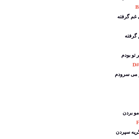
 B
ی غم گرفته
 گرفته
 تو بودم
 D
و می سرودم
 
گریه سپردن