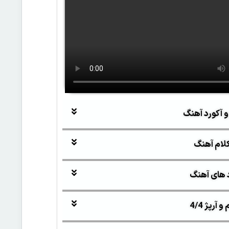
و آکورد آهنگ
لام آهنگ
 های آهنگ
آرپژ 4/4