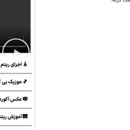
🎸 اجرای ریتم 
🎵 موزیک بی ک
🎼 عکس آکورد
🎹 آموزش ریتم و 