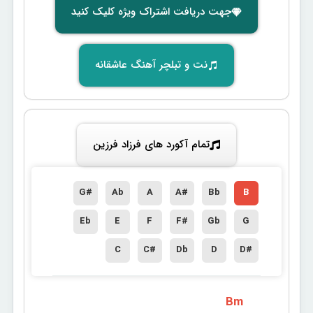
جهت دریافت اشتراک ویژه کلیک کنید
نت و تبلچر آهنگ عاشقانه
تمام آکورد های فرزاد فرزین
G#
Ab
A
A#
Bb
B
Eb
E
F
F#
Gb
G
C
C#
Db
D
D#
 Bm 