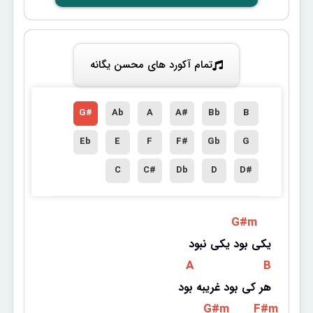
تمام آکورد های محسن یگانه
G#
Ab
A
A#
Bb
B
Eb
E
F
F#
Gb
G
C
C#
Db
D
D#
 G#m 
یکی بود یکی نبود
 A 
 B 
هر کی بود غریبه بود
 G#m 
 F#m 