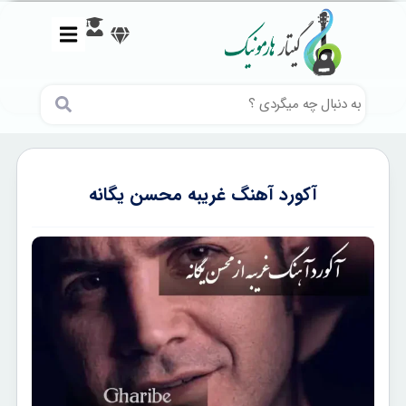
آکورد آهنگ غریبه محسن یگانه