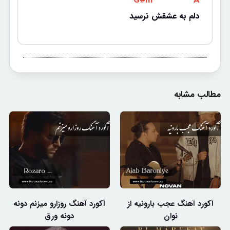
 G#m 
 A 
دلم به عشقش نرسید
مطالب مشابه
آکورد آهنگ عجب بارونیه از
آکورد آهنگ روزارو میزنم دونه
نوان
دونه ورق