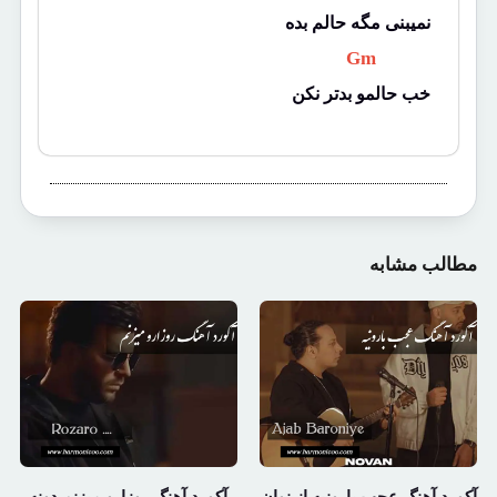
نمیبنی مگه حالم بده
 Gm 
خب حالمو بدتر نکن
مطالب مشابه
آکورد آهنگ عجب بارونیه از نوان
آکورد آهنگ روزارو میزنم دونه