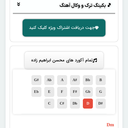
🎵 بکینگ ترک و وکال آهنگ
جهت دریافت اشتراک ویژه کلیک کنید
تمام آکورد های محسن ابراهیم زاده
G#
Ab
A
A#
Bb
B
Eb
E
F
F#
Gb
G
C
C#
Db
D
D#
 Dm 