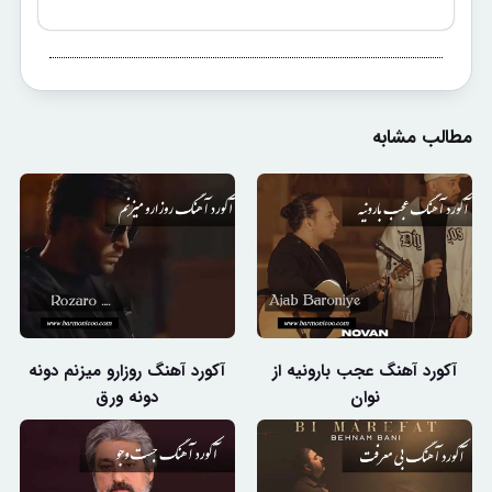
مطالب مشابه
آکورد آهنگ عجب بارونیه از
آکورد آهنگ روزارو میزنم دونه
نوان
دونه ورق