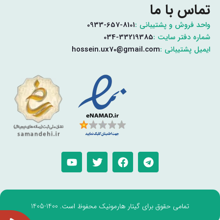
تماس با ما
واحد فروش و پشتیبانی :
0933-657-8101
شماره دفتر سایت :
034-33219385
ایمیل پشتیبانی :
hossein.ux70@gmail.com
تمامی حقوق برای گیتار هارمونیک محفوظ است. 1400-1405