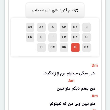
تمام آکورد های علی اصحابی
G#
Ab
A
A#
Bb
B
Eb
E
F
F#
Gb
G
C
C#
Db
D
D#
 Dm 
هی میگی میخوام برم از زندگیت
 Am 
من بعدم دیگم منو نبین
 Am 
منو نبین ولی من که نمیتونم