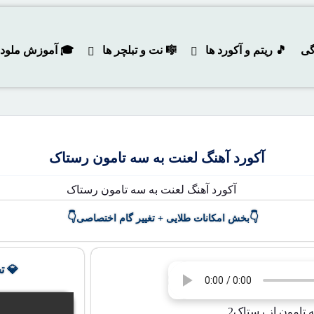
گی
🎵 ریتم و آکورد ها
🎼 نت و تبلچر ها
🎓 آموزش ملودی و
آکورد آهنگ لعنت به سه تامون رستاک
👇
👇
بخش امکانات طلایی + تغییر گام اختصاصی
💎 ت