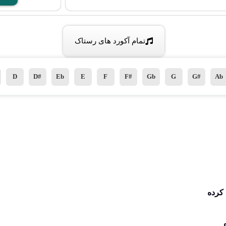
تمام آکورد های رستاک
D
D#
Eb
E
F
F#
Gb
G
G#
Ab
 کرده