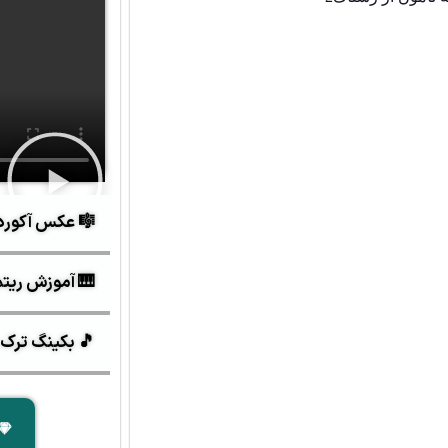
🎼 عکس آکورد
🎹 آموزش ریتم و 
🎵 بکینگ ترک 