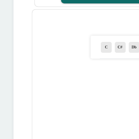
C
C#
Db