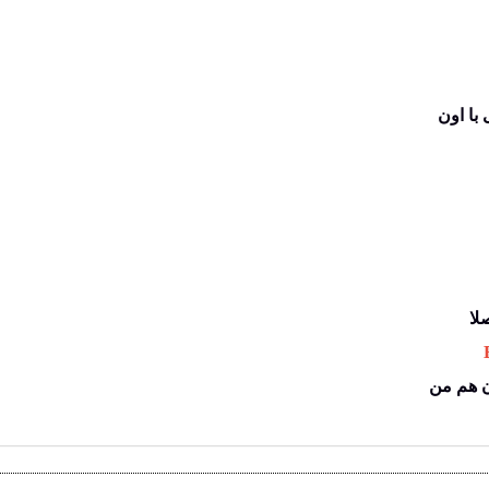
با اون
لا
 
ن هم من