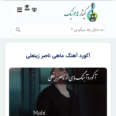
آکورد آهنگ ماهی ناصر زینعلی