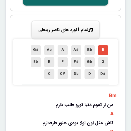
تمام آکورد های ناصر زینعلی
G#
Ab
A
A#
Bb
B
Eb
E
F
F#
Gb
G
C
C#
Db
D
D#
 Bm 
من از تموم دنیا تورو طلب دارم
 A 
کاش مثل اون اولا بودی هنوز طرفدارم